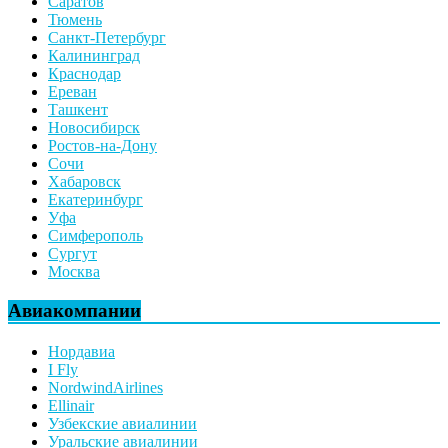
Саратов
Тюмень
Санкт-Петербург
Калининград
Краснодар
Ереван
Ташкент
Новосибирск
Ростов-на-Дону
Сочи
Хабаровск
Екатеринбург
Уфа
Симферополь
Сургут
Москва
Авиакомпании
Нордавиа
I Fly
NordwindAirlines
Ellinair
Узбекские авиалинии
Уральские авиалинии